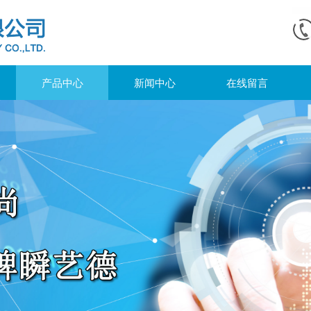
产品中心
新闻中心
在线留言