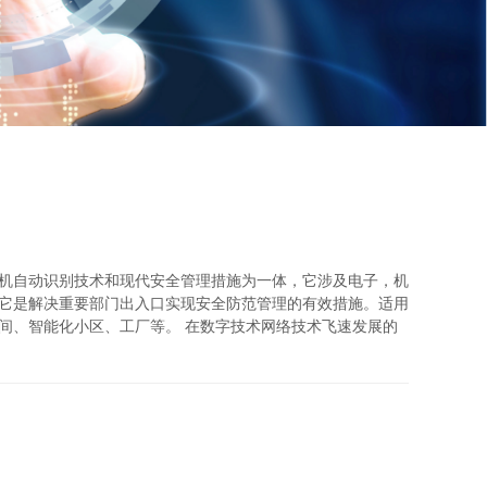
机自动识别技术和现代安全管理措施为一体，它涉及电子，机
它是解决重要部门出入口实现安全防范管理的有效措施。适用
间、智能化小区、工厂等。 在数字技术网络技术飞速发展的