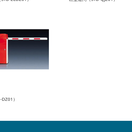
-DZ01）