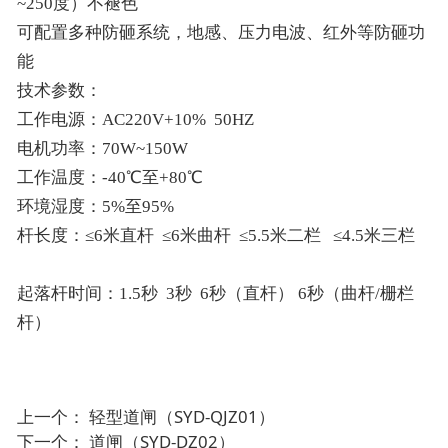
~250度）不褪色
可配置多种防砸系统，地感、压力电波、红外等防砸功
能
技术参数：
工作电源：AC220V+10% 50HZ
电机功率：70W~150W
工作温度：-40℃至+80℃
环境湿度：5%至95%
杆长度：≤6米直杆 ≤6米曲杆 ≤5.5米二栏 ≤4.5米三栏
起落杆时间：1.5秒 3秒 6秒（直杆） 6秒（曲杆/栅栏
杆）
上一个：
轻型道闸（SYD-QJZ01）
下一个：
道闸（SYD-DZ02）